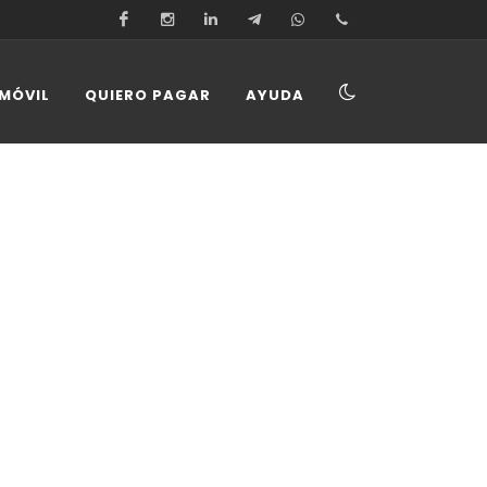
Facebook
Instagram
Linkedin
Telegram
Whatsapp
Llamar
MÓVIL
QUIERO PAGAR
AYUDA